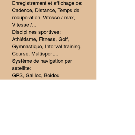
Enregistrement et affichage de:
Cadence, Distance, Temps de
récupération, Vitesse / max,
Vitesse /...
Disciplines sportives:
Athlétisme, Fitness, Golf,
Gymnastique, Interval training,
Course, Multisport...
Système de navigation par
satellite:
GPS, Galileo, Beidou
Notification concernant:
Appels téléphoniques, App, E-
mail, Inactivité, Calendrier,
SMS, Réseaux...
Caractéristiques spécifiques:
Apple Pay, Siri, App ECG, App
Oxygène sanguin, App
Sommeil, App Pleine...