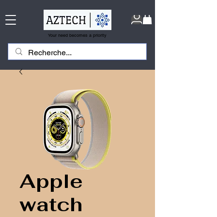
Your need becomes a priority
Apple
watch