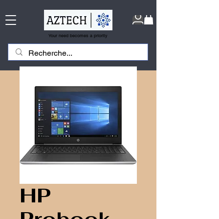
Your need becomes a priority
HP