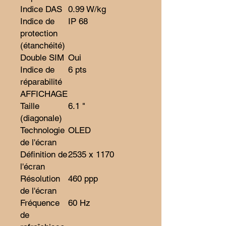
Indice DAS
0.99 W/kg
Indice de
IP 68
protection
(étanchéité)
Double SIM
Oui
Indice de
6 pts
réparabilité
AFFICHAGE
Taille
6.1 "
(diagonale)
Technologie
OLED
de l'écran
Définition de
2535 x 1170
l'écran
Résolution
460 ppp
de l'écran
Fréquence
60 Hz
de