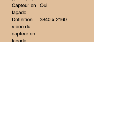
Capteur en
Oui
façade
Définition
3840 x 2160
vidéo du
capteur en
façade
Capteur
12 Mpx
photo frontal
1
Radio FM
Non
COMMUNIC
ATION
Bandes
1800 MHz, 1900
GSM
MHz, 850 MHz,
900 MHz
Compatible
Oui
réseau 4G
(LTE)