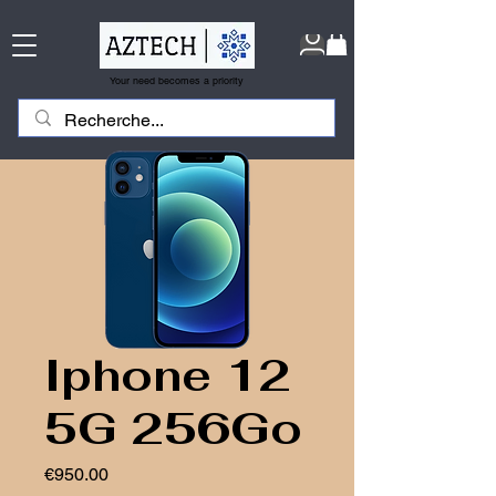
Your need becomes a priority
Iphone 12
5G 256Go
Price
€950.00