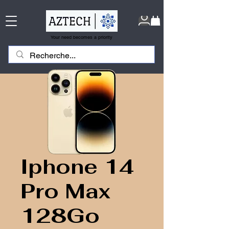
Your need becomes a priority
Iphone 14
Pro Max
128Go