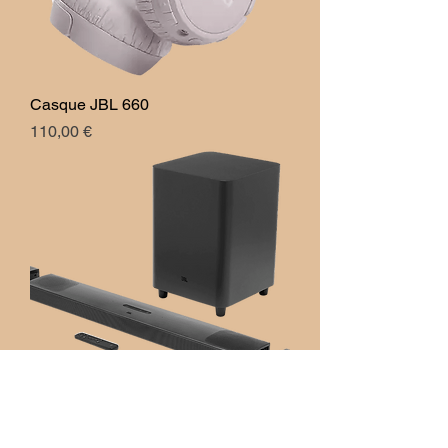
Casque JBL 660
Prix
110,00 €
JBL Barre de son