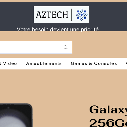
Votre besoin devient une priorité
& Video
Ameublements
Games & Consoles
Galaxy
256G