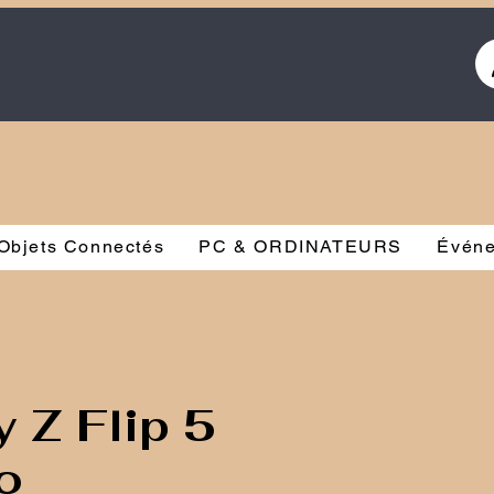
Objets Connectés
PC & ORDINATEURS
Évén
 Z Flip 5
o