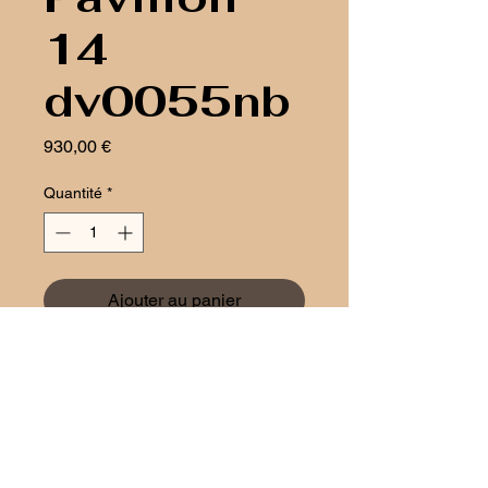
14
dv0055nb
Prix
930,00 €
Quantité
*
Ajouter au panier
Aztech
1 rue Bender
L-1229 Luxembourg